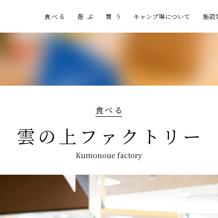
食べる
遊ぶ
買う
キャンプ場について
施設
食べる
雲
の
上
フ
ァ
ク
ト
リ
ー
K
u
m
o
n
o
u
e
f
a
c
t
o
r
y